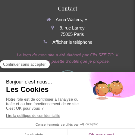
Contact
Anna Walters, EI
9, rue Larrey
75005
Paris
Afficher le téléphone
Le logo de mon site a été élaboré par Clio SZE TO. Il
représente la palette d'outils que je propose.
Inscription au RNCP grâce à la Société Française de
Sophrologie :
www.sophrologie-francaise.com
Création et référencement du site par Simplébo
Site référencé sur