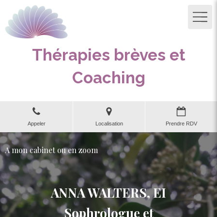
Thérapies brèves et
Coaching
Appeler
Localisation
Prendre RDV
A mon cabinet ou en zoom
ANNA WALTERS, EI
Sophrologue et