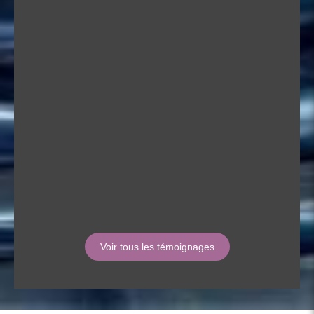
séance peuvent être immédiats ou
ressentis un peu plus tard. Cette
séance a été bénéfique car
immédiatement j’ai eu un
sentiment de légèreté,
d’apaisement, avec des pensées
positives… Je suis repartie de
cette séance plus forte et plus
confiante… A ce jour et après
quelques mois, je me sens
toujours très sereine dans cette
nouvelle vie que j’aborde chaque
jour avec bienveillance. Un
immense Merci à Anna …
Voir tous les témoignages