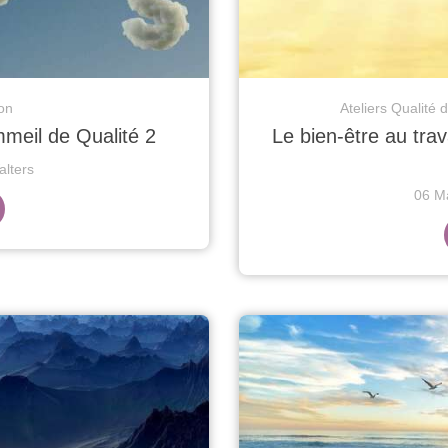
ion
Ateliers Qualité 
meil de Qualité 2
Le bien-être au trava
lters
06 M