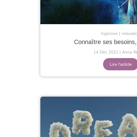
hypnose
relaxati
Connaître ses besoins,
14 Déc 2021
Anna Wa
Lire l'article