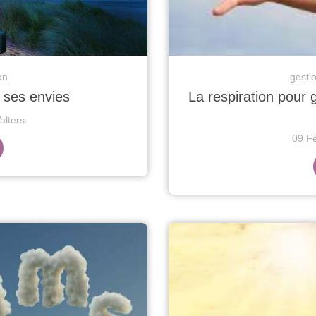
on
gesti
 ses envies
La respiration pour
lters
09 F