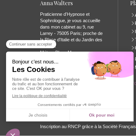
Anna Walters
Pl
Praticienne d'Hypnose et
Sophrologue, je vous accueille
dans mon cabinet au 9, rue
Larrey - 75005 Paris; proche de
la Place d'Italie et du Jardin des
Plantes.
Métro : Place Monge
Prendre rendez-vous
Le logo de mon site a été élaboré par Clio SZE TO.
Inscription au RNCP grâce à la Société Français