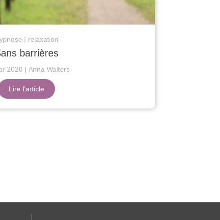
ypnose
relaxation
ans barrières
ar 2020
Anna Walters
Lire l'article