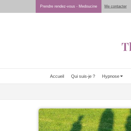
Prendre rendez-vous - Medoucine
Me contacter
T
Accueil
Qui suis-je ?
Hypnose