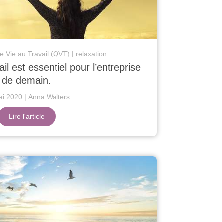
de Vie au Travail (QVT)
relaxation
il est essentiel pour l’entreprise
de demain.
ai 2020
Anna Walters
Lire l'article