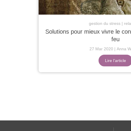
gestion du stress
rel
Solutions pour mieux vivre le con
feu
27 Mar 2020
Anna Wa
Lire l'article