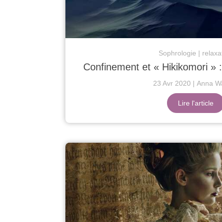
Sophrologie
relaxa
Confinement et « Hikikomori » : r
23 Avr 2020
Anna Wa
Lire l'article