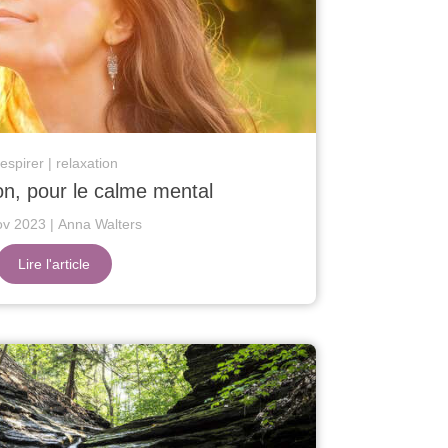
espirer
relaxation
ion, pour le calme mental
ov 2023
Anna Walters
Lire l'article