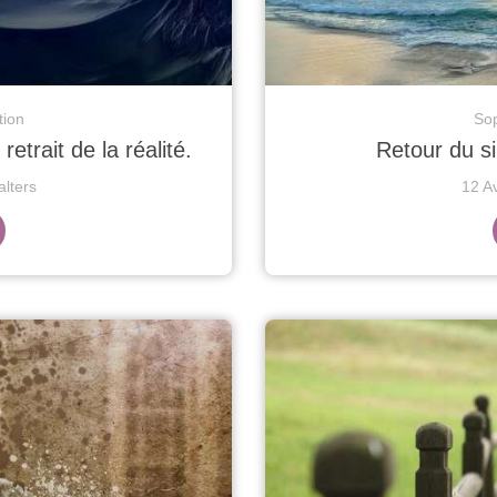
tion
Sop
etrait de la réalité.
Retour du si
lters
12 A