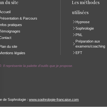
an du site
Les méthodes
utilisées
Accueil
Présentation & Parcours
Hypnose
Infos pratiques
Sophrologie
Témoignages
PNL
Contact
Préparation aux
examens/coaching
Plan du site
EFT
Mentions légales
 Il représente la palette d'outils que je propose.
e de Sophrologie :
www.sophrologie-francaise.com