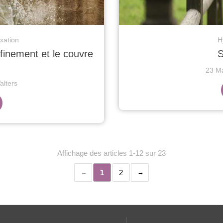
axation
H
finement et le couvre
S
23 M
lters
Affichage des articles 1-12 sur 23
1
2