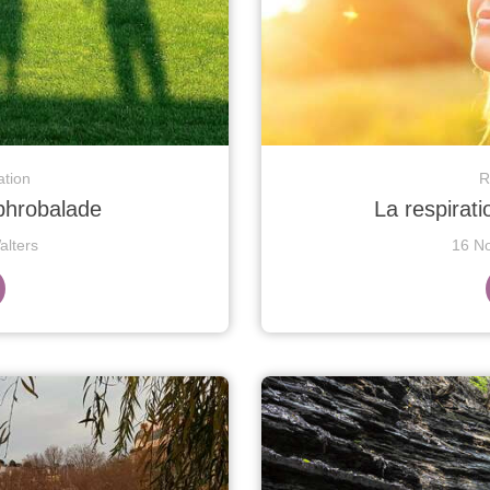
ation
R
ophrobalade
La respirat
lters
16 N