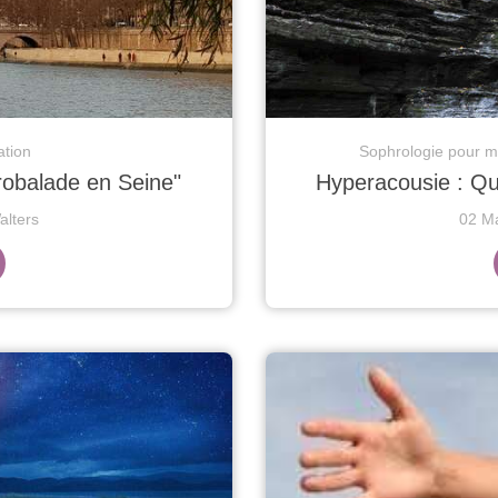
ation
Sophrologie pour me
hrobalade en Seine"
Hyperacousie : Qu
lters
02 M