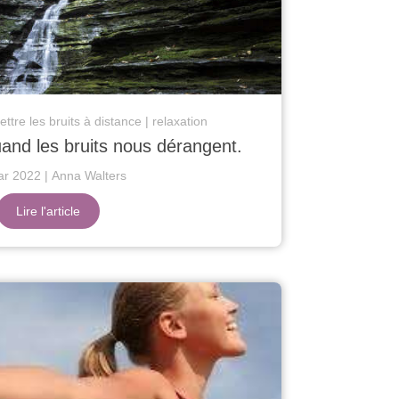
ttre les bruits à distance
relaxation
and les bruits nous dérangent.
ar 2022
Anna Walters
Lire l'article